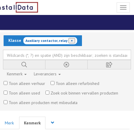
Toggl
naviga
Klasse
Auxiliary contactor, relay
×
Kenmerk
Leveranciers
Toon alleen verhuur
Toon alleen refurbished
Toon alleen used
Zoek ook binnen vervallen producten
Toon alleen producten met milieudata
Merk
Kenmerk