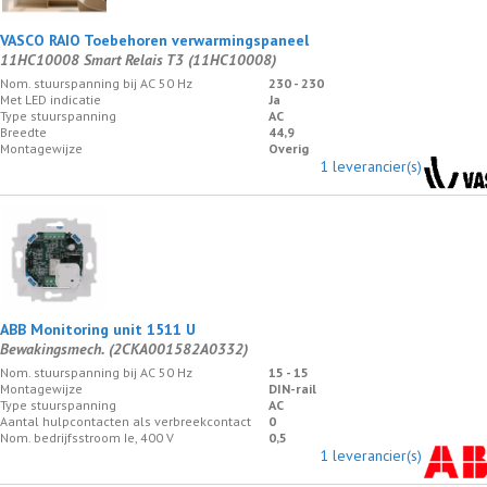
VASCO RAIO Toebehoren verwarmingspaneel
11HC10008 Smart Relais T3 (11HC10008)
Nom. stuurspanning bij AC 50 Hz
230 - 230
Met LED indicatie
Ja
Type stuurspanning
AC
Breedte
44,9
Montagewijze
Overig
1 leverancier(s)
ABB Monitoring unit 1511 U
Bewakingsmech. (2CKA001582A0332)
Nom. stuurspanning bij AC 50 Hz
15 - 15
Montagewijze
DIN-rail
Type stuurspanning
AC
Aantal hulpcontacten als verbreekcontact
0
Nom. bedrijfsstroom Ie, 400 V
0,5
1 leverancier(s)