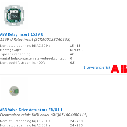
ABB Relay insert 1539 U
1539 U Relay insert (2CKA001582A0335)
Nom. stuurspanning bij AC 50 Hz
15 - 15
Montagewijze
DIN-rail
Type stuurspanning
AC
Aantal hulpcontacten als verbreekcontact
0
Nom. bedrijfsstroom Ie, 400 V
0,5
1 leverancier(s)
ABB Valve Drive Actuators ER/U1.1
Elektronisch relais KNX enkel (GHQ6310044R0111)
Nom. stuurspanning bij AC 50 Hz
24 - 250
Nom. stuurspanning bij AC 60 Hz
24 - 250