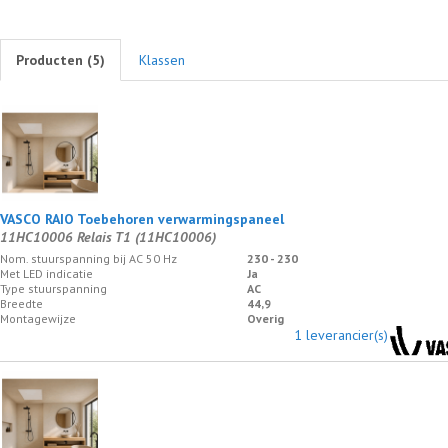
Producten (
5
)
Klassen
VASCO RAIO Toebehoren verwarmingspaneel
11HC10006 Relais T1 (11HC10006)
Nom. stuurspanning bij AC 50 Hz
230 - 230
Met LED indicatie
Ja
Type stuurspanning
AC
Breedte
44,9
Montagewijze
Overig
1 leverancier(s)