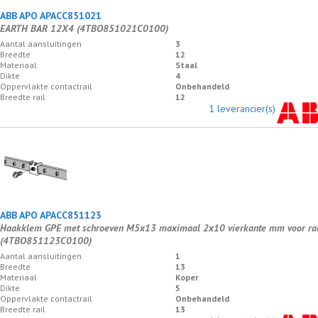
ABB APO APACC851021
EARTH BAR 12X4 (4TBO851021C0100)
Aantal aansluitingen
3
Breedte
12
Materiaal
Staal
Dikte
4
Oppervlakte contactrail
Onbehandeld
Breedte rail
12
1 leverancier(s)
ABB APO APACC851123
Haakklem GPE met schroeven M5x13 maximaal 2x10 vierkante mm voor rai
(4TBO851123C0100)
Aantal aansluitingen
1
Breedte
13
Materiaal
Koper
Dikte
5
Oppervlakte contactrail
Onbehandeld
Breedte rail
13