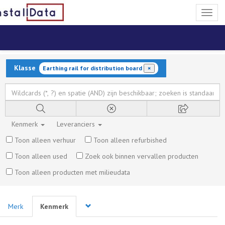
Toggl
naviga
Klasse
Earthing rail for distribution board
×
Kenmerk
Leveranciers
Toon alleen verhuur
Toon alleen refurbished
Toon alleen used
Zoek ook binnen vervallen producten
Toon alleen producten met milieudata
Merk
Kenmerk