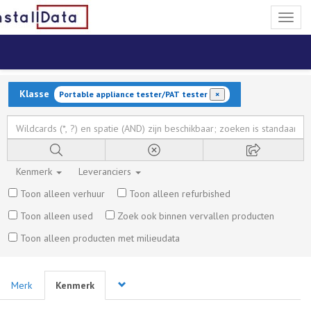
Toggl
naviga
Klasse
Portable appliance tester/PAT tester
×
Kenmerk
Leveranciers
Toon alleen verhuur
Toon alleen refurbished
Toon alleen used
Zoek ook binnen vervallen producten
Toon alleen producten met milieudata
Merk
Kenmerk