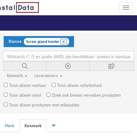
Toggl
naviga
Klasse
Screw gland holder
×
Kenmerk
Leveranciers
Toon alleen verhuur
Toon alleen refurbished
Toon alleen used
Zoek ook binnen vervallen producten
Toon alleen producten met milieudata
Merk
Kenmerk