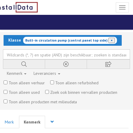
Toggl
naviga
Klasse
Built-in circulation pump (control panel top side)
×
Kenmerk
Leveranciers
Toon alleen verhuur
Toon alleen refurbished
Toon alleen used
Zoek ook binnen vervallen producten
Toon alleen producten met milieudata
Merk
Kenmerk