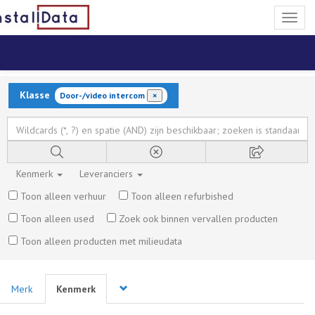
Toggl
naviga
Klasse
Door-/video intercom
×
Kenmerk
Leveranciers
Toon alleen verhuur
Toon alleen refurbished
Toon alleen used
Zoek ook binnen vervallen producten
Toon alleen producten met milieudata
Merk
Kenmerk