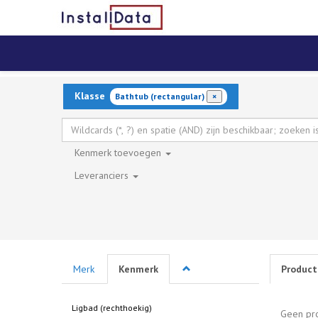
Klasse
Bathtub (rectangular)
×
Kenmerk
toevoegen
Leveranciers
Merk
Kenmerk
Product
Ligbad (rechthoekig)
Geen pr