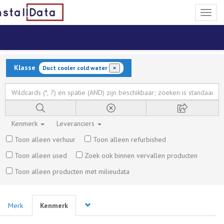
Toggl
naviga
Klasse
Duct cooler cold water
×
Kenmerk
Leveranciers
Toon alleen verhuur
Toon alleen refurbished
Toon alleen used
Zoek ook binnen vervallen producten
Toon alleen producten met milieudata
Merk
Kenmerk