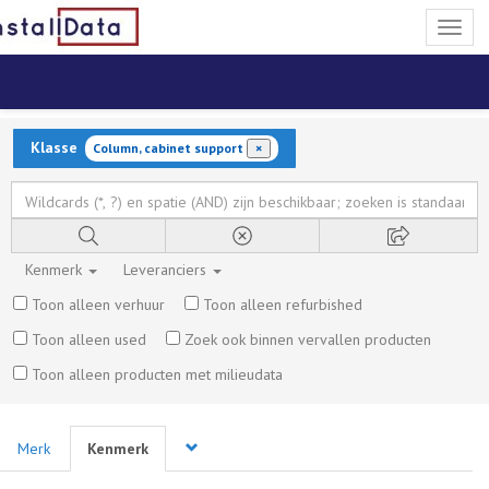
Toggl
naviga
Klasse
Column, cabinet support
×
Kenmerk
Leveranciers
Toon alleen verhuur
Toon alleen refurbished
Toon alleen used
Zoek ook binnen vervallen producten
Toon alleen producten met milieudata
Merk
Kenmerk